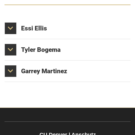
Essi
Ellis
Tyler
Bogema
Garrey
Martinez
CU Denver | Anschutz